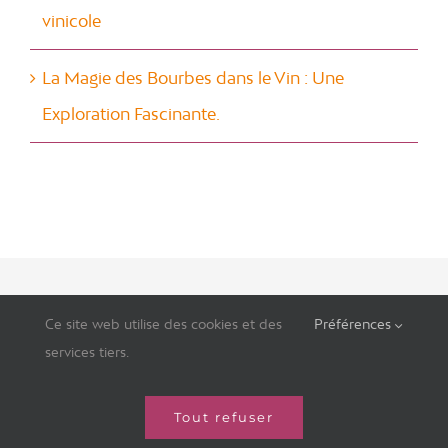
vinicole
La Magie des Bourbes dans le Vin : Une
Exploration Fascinante.
Ce site web utilise des cookies et des
Préférences
Mentions légales
Politique de cookies
services tiers.
Politique de confidentialité
Tout refuser
Index d’égalité Hommes / Femmes